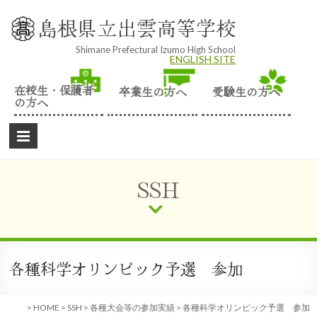
Skip
to
島根県立出雲高等学校
content
Shimane Prefectural Izumo High School
ENGLISH SITE
在校生・保護者
卒業生の方へ
受験生の方へ
の方へ
SSH
各種科学オリンピック予選 参加
>
HOME
>
SSH
>
各種大会等の参加実績
>
各種科学オリンピック予選 参加