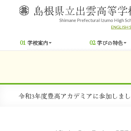
Skip
島根県立出雲高等学
to
content
Shimane Prefectural Izumo High Sc
ENGLISH 
学校案内
学びの特色
令和3年度豊高アカデミアに参加しま