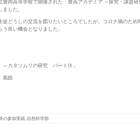
立豊岡高等学校で開催された「豊高アカデミア ～探究・課題研
しました。
生徒どうしの交流を図りたいところでしたが、コロナ禍のため
らう良い機会となりました。
 ～カタツムリの研究 パートⅨ」
 嵩皓
等の参加実績
,
自然科学部