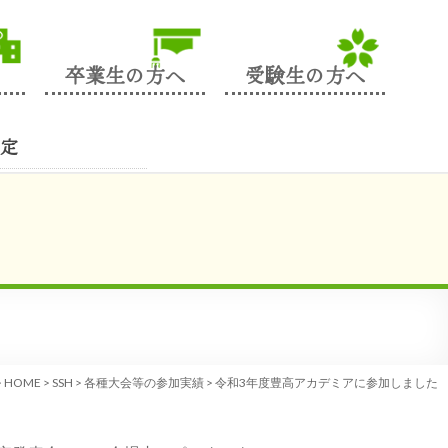
卒業生の方へ
受験生の方へ
定
>
HOME
>
SSH
>
各種大会等の参加実績
>
令和3年度豊高アカデミアに参加しました