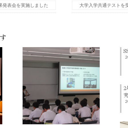
果発表会を実施しました
大学入学共通テストを受
す
S
2
2
2