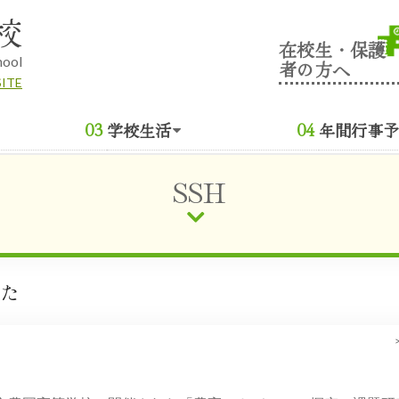
校
在校生・保護
hool
者の方へ
SITE
学校生活
年間行事予
SSH
した