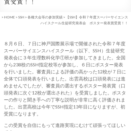
賞受賞！！
>
HOME
>
SSH
>
各種大会等の参加実績
>
【SSH】令和７年度スーパーサイエンス
ハイスクール生徒研究発表会 ポスター発表賞受賞！！
８月６日、７日に神戸国際展示場で開催された令和７年度
スーパーサイエンスハイスクール（以下、SSH）生徒研究
発表会に３年生理数科化学①班が参加してきました。全国
から238校のSSH指定校等が参加し、６日にポスター発表
を行いました。審査員による評価の高かった12校が７日に
全体で口頭発表を行いました。出雲高校は口頭発表には進
めませんでしたが、審査員の選出するポスター発表賞（口
頭発表に次ぐ12校が選出された）を受賞しました。ポスタ
ーの作りと聞き手への丁寧な説明が非常に高く評価されま
した。出雲高校は今年でSSH指定13年目になりますが、初
受賞になります。
この受賞を自信にもって進路実現にむけて頑張ってほしい