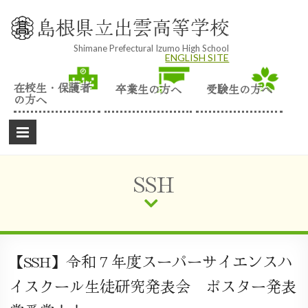
Skip
to
島根県立出雲高等学校
content
Shimane Prefectural Izumo High School
ENGLISH SITE
在校生・保護者
卒業生の方へ
受験生の方へ
の方へ
SSH
【SSH】令和７年度スーパーサイエンスハ
イスクール生徒研究発表会 ポスター発表