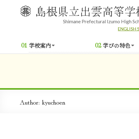
Skip
島根県立出雲高等学
to
content
Shimane Prefectural Izumo High Sc
ENGLISH 
学校案内
学びの特色
Author:
kyuchoen