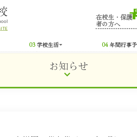
校
在校生・保護
hool
者の方へ
SITE
学校生活
年間行事予
お知らせ