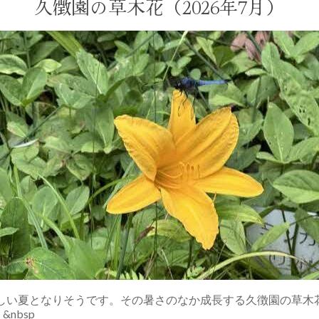
久徴園の草木花（2026年7月）
しい夏となりそうです。その暑さのなか成長する久徴園の草木花
nbsp