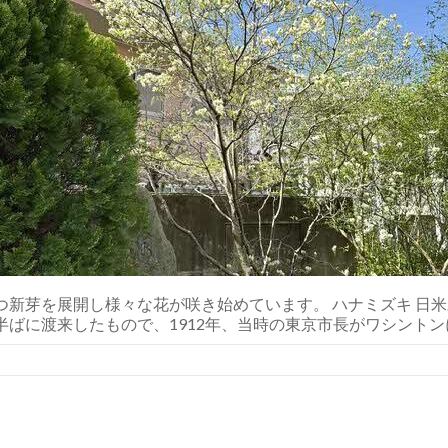
つ新芽を展開し様々な花が咲き始めています。 ハナミズキ 日
ばに渡来したもので、1912年、当時の東京市長がワシントン