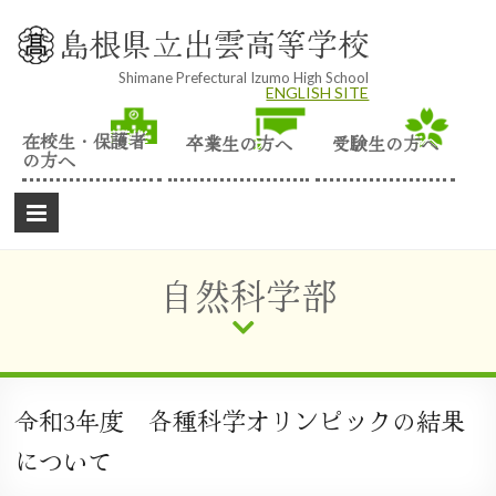
Skip
to
島根県立出雲高等学校
content
Shimane Prefectural Izumo High School
ENGLISH SITE
在校生・保護者
卒業生の方へ
受験生の方へ
の方へ
自然科学部
令和3年度 各種科学オリンピックの結果
について