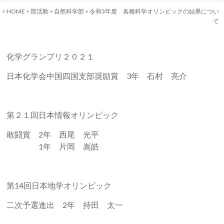
>
HOME
>
部活動
>
自然科学部
>
令和3年度 各種科学オリンピックの結果につい
て
化学グランプリ２０２１
日本化学会中国四国支部奨励賞
3
年 石村 亮介
第２１回日本情報オリンピック
敢闘賞
2
年 西尾 光平
1年 片岡 嵩皓
第
14
回日本地学オリンピック
二次予選進出
2
年 持田 太一