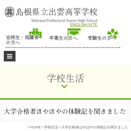
Skip
to
島根県立出雲高等学校
content
Shimane Prefectural Izumo High School
ENGLISH SITE
在校生・保護者
卒業生の方へ
受験生の方へ
の方へ
学校生活
大学合格者ほやほやの体験記を聞きました
>
HOME
>
学校生活
>
大学合格者ほやほやの体験記を聞きました