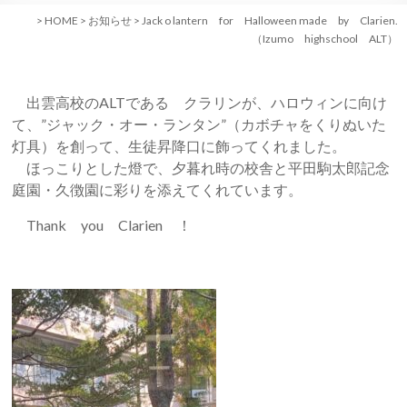
>
HOME
>
お知らせ
>
Jack o lantern for Halloween made by Clarien.
（Izumo highschool ALT）
出雲高校のALTである クラリンが、ハロウィンに向け
て、”ジャック・オー・ランタン”（カボチャをくりぬいた
灯具）を創って、生徒昇降口に飾ってくれました。
ほっこりとした燈で、夕暮れ時の校舎と平田駒太郎記念
庭園・久徴園に彩りを添えてくれています。
Thank you Clarien ！