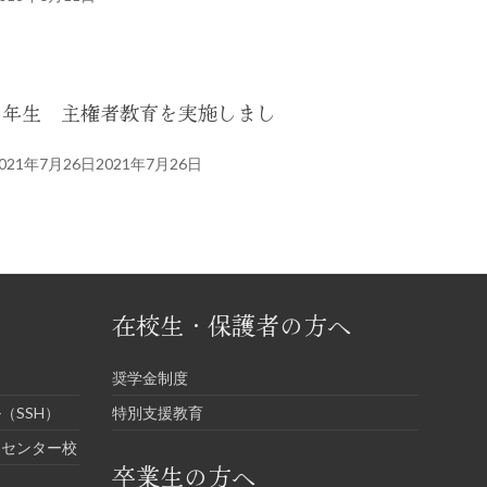
３年生 主権者教育を実施しまし
た
021年7月26日
2021年7月26日
在校生・保護者の方へ
奨学金制度
（SSH）
特別支援教育
進センター校
卒業生の方へ