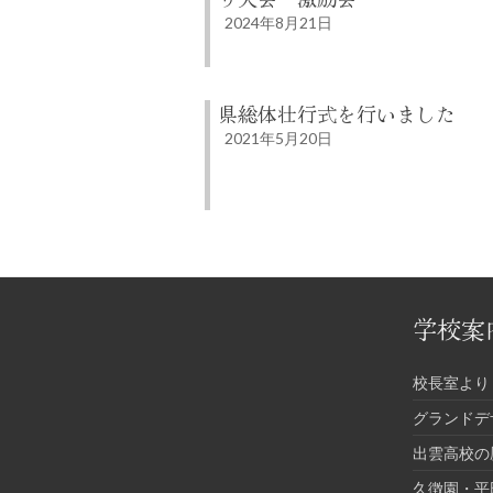
2024年8月21日
県総体壮行式を行いました
2021年5月20日
学校案
校長室より
グランドデ
出雲高校の
久徴園・平