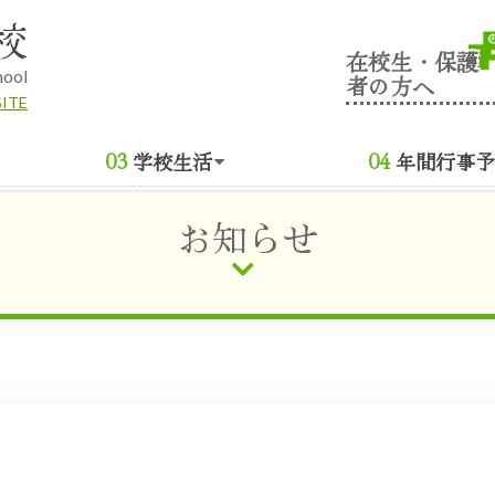
校
在校生・保護
hool
者の方へ
SITE
学校生活
年間行事予
お知らせ