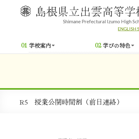
Skip
島根県立出雲高等学
to
content
Shimane Prefectural Izumo High Sc
ENGLISH 
学校案内
学びの特色
R5 授業公開時間割（前日連絡）