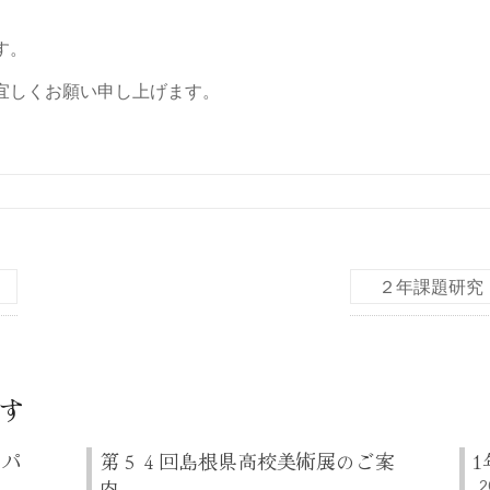
す。
宜しくお願い申し上げます。
２年課題研究
す
クパ
第５４回島根県高校美術展のご案
1
内
2