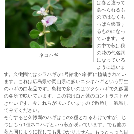
は春と違って
食べられるも
のではなくも
っぱら鑑賞す
るものになっ
ています。そ
の中で萩は秋
の花の代名詞
ネコハギ
になっている
ように思いま
す。久徴園ではシラハギが1号館北の斜面に植栽されてい
ます。これは広島県や岡山県に多いニシキハギという野生
のハギの白花品です。島根で多いのはツクシハギで久徴園
の各所で咲いています。この花は白と紫のコントラストが
きれいです。今これらが咲いていますので散策し、観察し
てみてください。
そうすると久徴園のハギはこの2種となるわけですが、じ
つはもう1種ネコハギという萩が咲いています。でも他の
萩と同じように探しても見つかりません。もっともっと目