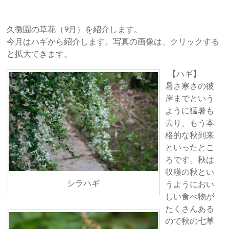
久徴園の草花（9月）を紹介します。
今月はハギから紹介します。写真の画像は、クリックする
と拡大できます。
【ハギ】
暑さ寒さの彼
岸までという
ように猛暑も
去り、もう本
格的な秋到来
といったとこ
ろです。秋は
収穫の秋とい
シラハギ
うようにおい
しい食べ物が
たくさんある
ので秋の七草