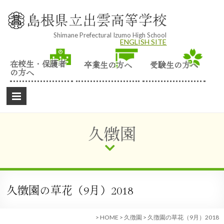
Skip
to
島根県立出雲高等学校
content
Shimane Prefectural Izumo High School
ENGLISH SITE
在校生・保護者
卒業生の方へ
受験生の方へ
の方へ
久徴園
久徴園の草花（9月）2018
>
HOME
>
久徴園
>
久徴園の草花（9月）2018