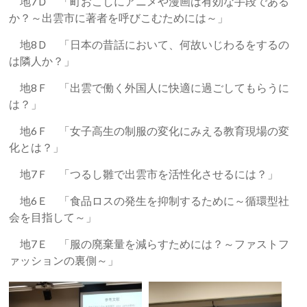
地7Ｄ 「町おこしにアニメや漫画は有効な手段である
か？～出雲市に著者を呼びこむためには～」
地8Ｄ 「日本の昔話において、何故いじわるをするの
は隣人か？」
地8Ｆ 「出雲で働く外国人に快適に過ごしてもらうに
は？」
地6Ｆ 「女子高生の制服の変化にみえる教育現場の変
化とは？」
地7Ｆ 「つるし雛で出雲市を活性化させるには？」
地6Ｅ 「食品ロスの発生を抑制するために～循環型社
会を目指して～」
地7Ｅ 「服の廃棄量を減らすためには？～ファストフ
ァッションの裏側～」