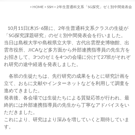
>
HOME
>
SSH
>
2年生普通科文系「SG探究」ゼミ別中間発表会
10月11日(木)5･6限に、2年生普通科文系クラスの生徒が
「SG探究課題研究」のゼミ別中間発表会を行いました。
当日は島根大学や島根県立大学、古代出雲歴史博物館、出
雲市役所、JICAなど多方面から外部連携指導員の先生方を
お招きして、3つのゼミを4つの会場に分けて27班がそれぞ
れ研究の途中経過を発表しました。
各班の生徒たちは、先行研究の成果をもとに研究計画を
立て、おもに文献やインターネットなどを利用して調査を
進めてきました。
発表後、各会場では生徒たちによる質疑応答が行われ、最
終的には外部連携指導員の先生から丁寧なアドバイスをい
ただきました。
これにより、研究はより深みを増していくと期待していま
す。