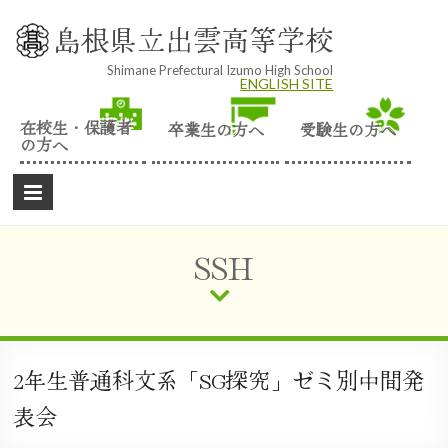
Skip
to
島根県立出雲高等学校
content
Shimane Prefectural Izumo High School
ENGLISH SITE
在校生・保護者
卒業生の方へ
受験生の方へ
の方へ
SSH
2年生普通科文系「SG探究」ゼミ別中間発
表会