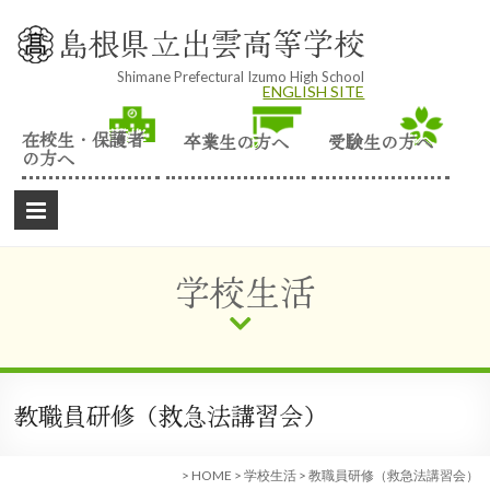
Skip
to
島根県立出雲高等学校
content
Shimane Prefectural Izumo High School
ENGLISH SITE
在校生・保護者
卒業生の方へ
受験生の方へ
の方へ
学校生活
教職員研修（救急法講習会）
>
HOME
>
学校生活
>
教職員研修（救急法講習会）