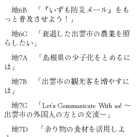
地6B 「『いずも防災メール』をも
っと普及させよう！」
地6C 「衰退した出雲市の農業を照
らしたい」
地7A 「島根県の少子化をとめるに
は」
地7B 「出雲市の観光客を増やすに
は」
地7C 「Let’s Communicate With us! ～
出雲市の外国人の方との交流～」
地7D 「余り物の食材を活用しよ