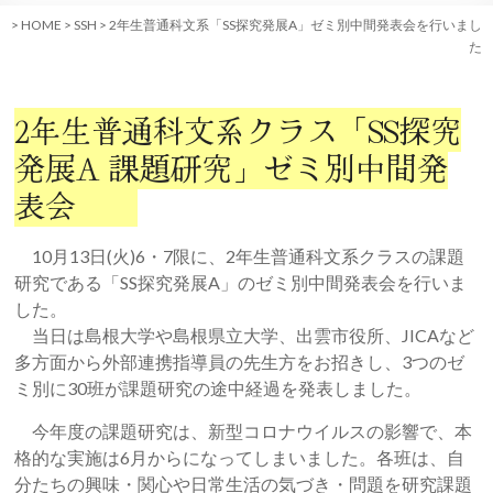
>
HOME
>
SSH
>
2年生普通科文系「SS探究発展A」ゼミ別中間発表会を行いまし
た
2年生普通科文系クラス「SS探究
発展A 課題研究」ゼミ別中間発
表会
10月13日(火)6・7限に、2年生普通科文系クラスの課題
研究である「SS探究発展A」のゼミ別中間発表会を行いま
した。
当日は島根大学や島根県立大学、出雲市役所、JICAなど
多方面から外部連携指導員の先生方をお招きし、3つのゼ
ミ別に30班が課題研究の途中経過を発表しました。
今年度の課題研究は、新型コロナウイルスの影響で、本
格的な実施は6月からになってしまいました。各班は、自
分たちの興味・関心や日常生活の気づき・問題を研究課題