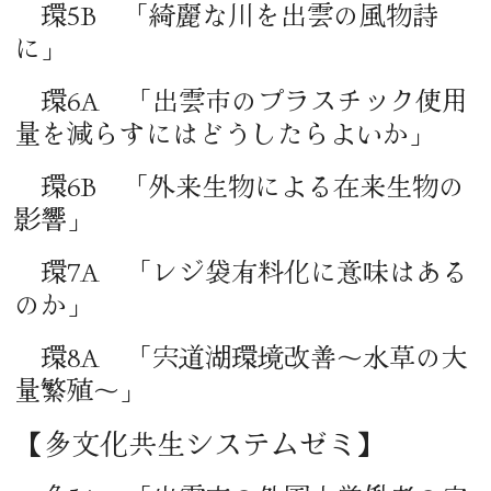
環5B 「綺麗な川を出雲の風物詩
に」
環6A 「出雲市のプラスチック使用
量を減らすにはどうしたらよいか」
環6B 「外来生物による在来生物の
影響」
環7A 「レジ袋有料化に意味はある
のか」
環8A 「宍道湖環境改善～水草の大
量繁殖～」
【多文化共生システムゼミ】