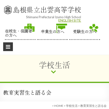
Skip
to
島根県立出雲高等学校
content
Shimane Prefectural Izumo High School
ENGLISH SITE
在校生・保護者
卒業生の方へ
受験生の方へ
の方へ
学校生活
教育実習生と語る会
>
HOME
>
学校生活
>
教育実習生と語る会