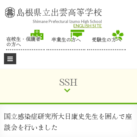
Skip
to
島根県立出雲高等学校
content
Shimane Prefectural Izumo High School
ENGLISH SITE
在校生・保護者
卒業生の方へ
受験生の方へ
の方へ
SSH
国立感染症研究所大日康史先生を囲んで座
談会を行いました