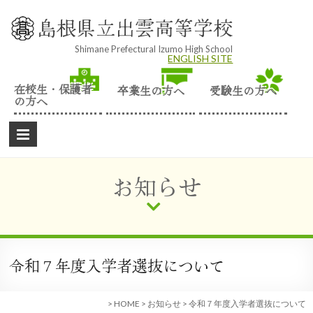
Skip
to
島根県立出雲高等学校
content
Shimane Prefectural Izumo High School
ENGLISH SITE
在校生・保護者
卒業生の方へ
受験生の方へ
の方へ
お知らせ
令和７年度入学者選抜について
>
HOME
>
お知らせ
>
令和７年度入学者選抜について