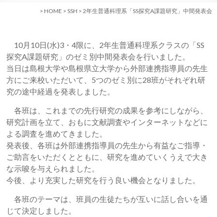
>
HOME
>
SSH
>
2年生普通科理系「SS探究A課題研究」中間発表会
10月10日(水)3・4限に、2年生普通科理系クラスの「SS
探究A課題研究」のゼミ別中間発表会を行いました。
当日は島根大学や島根県立大学から外部連携指導員の先生
方にご来校いただいて、5つのゼミ別に28班がそれぞれ研
究の途中経過を発表しました。
各班は、これまでの先行研究の成果を参考にしながら、
研究計画を立て、おもに文献調査やインターネットなどに
よる調査を進めてきました。
発表後、各班は外部連携指導員の先生から有益なご指導・
ご助言をいただくとともに、研究を進めていくうえで大き
な示唆を与えられました。
今後、より充実した研究を行う良い機会となりました。
各班のテーマは、班員の生徒たちが互いに話し合いを通
じて決定しました。