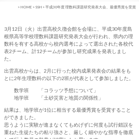
>
HOME
>
SSH
>
平成30年度 理数科課題研究発表大会、最優秀賞を受賞
3月12日（火）出雲高校久徴会館を会場に、平成30年度島
根県高等学校理数科課題研究発表大会が行われ、県内の理
数科を有する高校から校内選考によって選出された各校代
表2チーム、計12チームが参加し研究成果を発表しまし
た。
出雲高校からは、2月に行った校内成果発表会の結果をも
とに2年生理数科の以下の2班が代表として参加しました。
数学班 「コラッツ予想について」
地学班 「土砂災害と地質の関係性」
結果は、地学班が1位に相当する最優秀賞を受賞すること
ができました。
思うように実験が進まなくてもめげずに何度も試行錯誤を
重ねた生徒たちの粘り強さと、厳しく細やかな指導を徹底