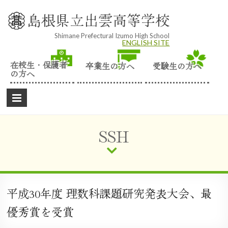
Skip
to
島根県立出雲高等学校
content
Shimane Prefectural Izumo High School
ENGLISH SITE
在校生・保護者
卒業生の方へ
受験生の方へ
の方へ
SSH
平成30年度 理数科課題研究発表大会、最
優秀賞を受賞