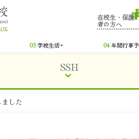
校
在校生・保護
hool
者の方へ
SITE
学校生活
年間行事予
SSH
しました