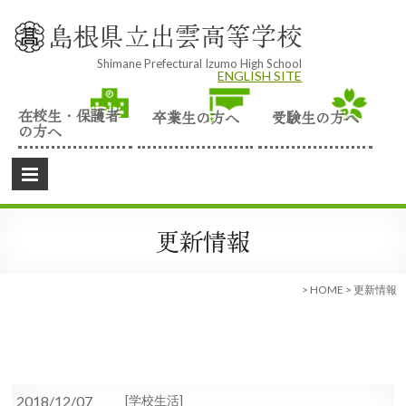
Skip
to
島根県立出雲高等学校
content
Shimane Prefectural Izumo High School
ENGLISH SITE
在校生・保護者
卒業生の方へ
受験生の方へ
の方へ
更新情報
>
HOME
>
更新情報
2018/12/07
学校生活